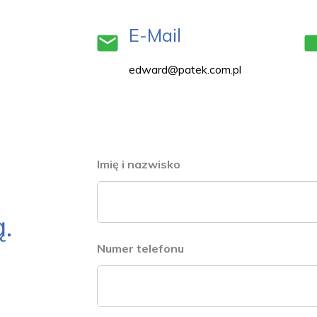
E-Mail
edward@patek.com.pl
Imię i nazwisko
*
.
Numer telefonu
*