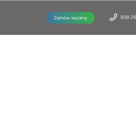
508 2
Zamów wycenę
O nas
Proces działania
Instrukcje o
ozycji. Pomożemy