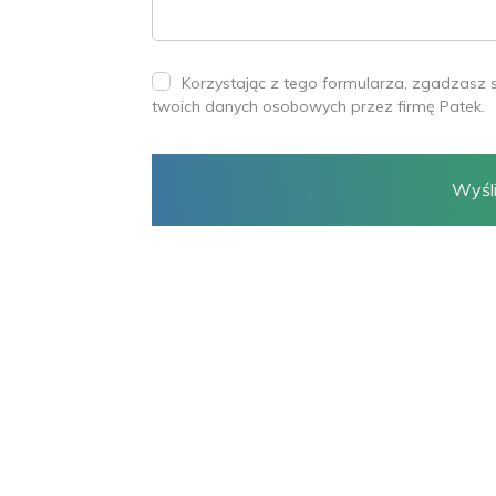
Korzystając z tego formularza, zgadzasz 
R
twoich danych osobowych przez firmę Patek.
O
D
O
*